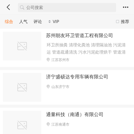
综合
人气
评论
VIP
推荐
苏州朝友环卫管道工程有限公司
环卫所抽粪 清理化粪池 清理隔油池 污泥清
运 管道疏通清洗 污水污泥处理烘干 管道清
淤疏通 下水道查漏 管道CCTV机器人检测
江苏苏州市
气囊堵塞 管道塌方修复 市政工程 环保工程
绿化养护 路面洒水降尘 防水补漏
济宁盛硕达专用车辆有限公司
山东济宁市
通量科技（南通）有限公司
江苏南通市