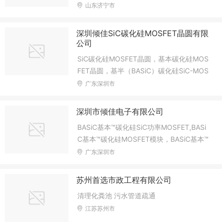
等
山东济宁市
深圳倾佳SiC碳化硅MOSFET晶圆有限
公司
SiC碳化硅MOSFET晶圆，基本碳化硅MOS
FET晶圆，基半（BASiC）碳化硅SiC-MOS
FET，功率半导体国产化，新能源汽车电驱
广东深圳市
SiC（碳化硅）功率模块，新能源汽车电驱
动系统，汽车级SiC（碳化硅）功率模块，
深圳市倾佳电子有限公司
车用碳化硅功率模块，HPD碳化硅功率模
BASiC基本™碳化硅SiC功率MOSFET,BASi
块，DCM碳化硅功率模块，TPAK碳化硅功
C基本™碳化硅MOSFET模块，BASiC基本™
率模块，碳化硅功率MOSFET国产化，SiC
单管IGBT，BASiC基本™IGBT模块，基本™
广东深圳市
碳化硅功率MOSFET国产化替代，新能源汽
隔离驱动IC，创新型车规级连接器，汽车智
车连接器，新能源功率半导体，新能源功率
能互联连接器与线束，新能源汽车连接器，
模块，新能源汽车主驱碳化硅功率模块，新
苏州首选市政工程有限公司
新能源汽车高压连接器与线束，直流充电
能源汽车高压连接器，新能源汽车SiC碳化
清理化粪池 污水管道疏通
座，耐高压连接器&插座，高能效电源连接
硅功率MOS
江苏苏州市
器，大功率RC-IGBT模块，IGBT模块驱动