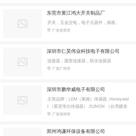
器，SiC碳化硅MOSFET模块驱动板，碳化
硅(SiC)MOSFET模块，IGBT模块，RC-IGB
东莞市黄江鸿大开关制品厂
T模块，国产碳化硅(SiC)MOSFET，IPM模
块，IGB
开关，五金交电，电子元器件，插座。
广东东莞市
深圳市仁昊伟业科技电子有限公司
连接器，圆形连接器，防水连接器
广东广州市
深圳市鹏华威电子有限公司
主营品牌：LEM（莱姆）传感器. Honeywel
l （霍尼韦尔传感器）.SUNON （台湾建准
风扇），OMRON(欧姆龙）、INFNEO
广东深圳市
N （英飞凌模块），DELTA(台达）散热风
扇。
郑州鸿谦环保设备有限公司