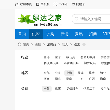
收藏本页
手机版
二维码
购物车
首页
供应
求购
行情
资讯
招商
VI
首页
>
供应
>
消费品
>
玩具
>
搜索
行业
全部
童车
绒玩具
婴幼儿教具
拼图拼
解锁类玩具
迷宫类玩具
塑胶玩具
模型|
地区
全部
北京
上海
天津
重庆
河北
河南
湖北
湖南
广东
广西
海南
类别
全部
供应
提供服务
供应二手
提供加