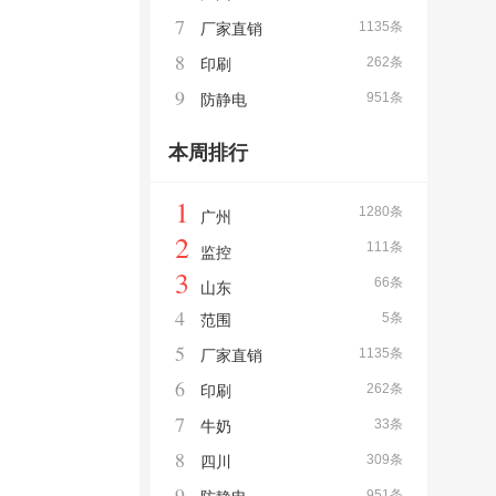
7
1135条
厂家直销
8
262条
印刷
9
951条
防静电
本周排行
1
1280条
广州
2
111条
监控
3
66条
山东
4
5条
范围
5
1135条
厂家直销
6
262条
印刷
7
33条
牛奶
8
309条
四川
9
951条