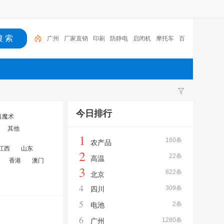
广州
厂家直销
印刷
防静电
启闭机
摩托车
百
福
咏玖进出口
体验桌
扑克
广州
今日排行
具魔术
其他
1
160条
农产品
江西
山东
2
22条
高温
香港
澳门
3
822条
北京
4
309条
四川
5
2条
电池
6
1280条
广州