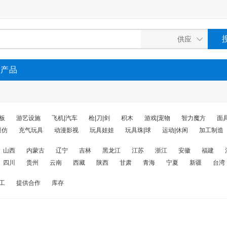
P产品
板
游艺设施
飞机|汽车
枪|刀|剑
积木
游戏|宠物
智力魔方
面
模仿
充气玩具
动漫影视
玩具娃娃
玩具珠|球
运动|休闲
加工制造
山西
内蒙古
辽宁
吉林
黑龙江
江苏
浙江
安徽
福建
四川
贵州
云南
西藏
陕西
甘肃
青海
宁夏
新疆
台湾
工
提供合作
库存