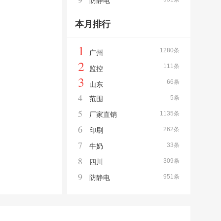
防静电
本月排行
1
1280条
广州
2
111条
监控
3
66条
山东
4
5条
范围
5
1135条
厂家直销
6
262条
印刷
7
33条
牛奶
8
309条
四川
9
951条
防静电