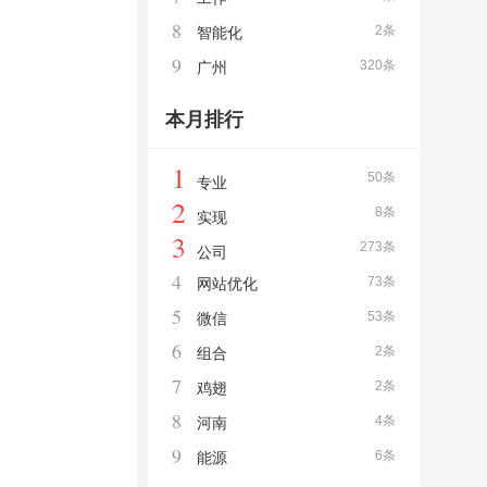
8
2条
智能化
9
320条
广州
本月排行
1
50条
专业
2
8条
实现
3
273条
公司
4
73条
网站优化
5
53条
微信
6
2条
组合
7
2条
鸡翅
8
4条
河南
9
6条
能源