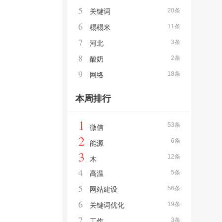
5
20条
关键词
6
11条
榻榻米
7
3条
河北
8
2条
酸奶
9
18条
网络
本周排行
1
53条
微信
2
6条
能源
3
12条
木
4
5条
高温
5
56条
网站建设
6
19条
关键词优化
7
3条
工作