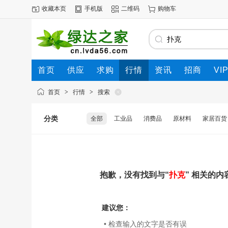
收藏本页
手机版
二维码
购物车
首页
供应
求购
行情
资讯
招商
VI
首页
>
行情
>
搜索
分类
全部
工业品
消费品
原材料
家居百货
抱歉，没有找到与“
扑克
” 相关的内
建议您：
• 检查输入的文字是否有误