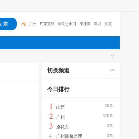
广州
厂家直销
咏玖进出口
摩托车
深圳
扑克
木
SEO
网站建设
关键词优化
广州
切换频道
今日排行
1
20条
山西
2
320条
广州
3
3条
摩托车
4
2条
广州装修监理