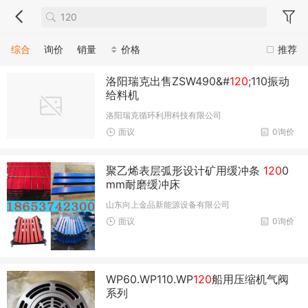
综合
询价
销量
价格
推荐
洛阳瑞克出售ZSW490&#
120
;110振动
给料机
洛阳瑞克循环利用科技有限公司
面议
0询价
聚乙烯表层弧形设计矿用缓冲条
120
0
mm耐磨缓冲床
山东向上金品新能源设备有限公司
面议
0询价
WP60.WP110.WP
120
船用压缩机气阀
系列