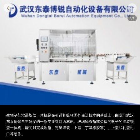
1/1
生物制剂灌装旋盖一体机是在引进和吸收国外先进技术的基础上，由我们武汉
东泰博锐自主研发的一款专业针对西林瓶、玻璃输液瓶或类似的瓶子的灌装锁
盖一体机，能同时完成理瓶、定量灌装、上塞（丁基橡胶塞）、上盖和轧盖封
口等动作。