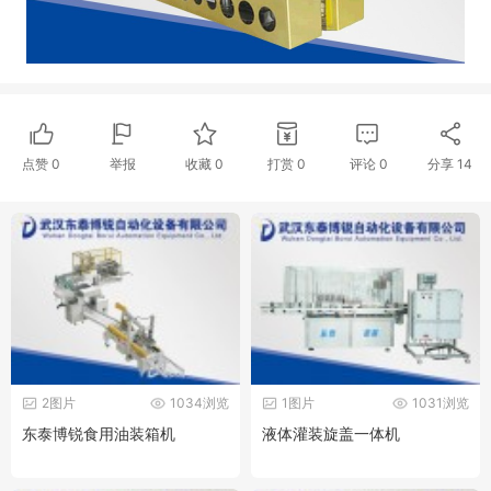
点赞
0
举报
收藏
0
打赏
0
评论
0
分享
14
2图片
1034浏览
1图片
1031浏览
东泰博锐食用油装箱机
液体灌装旋盖一体机