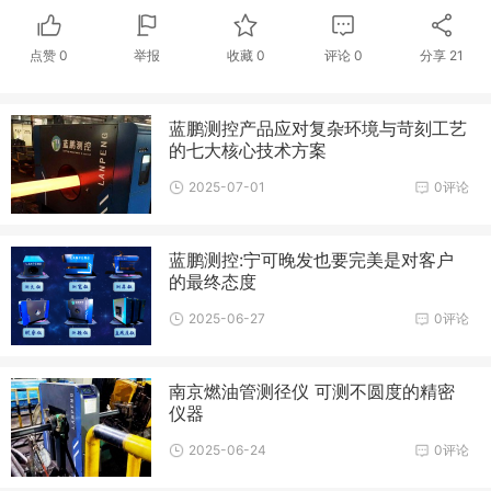
点赞
0
举报
收藏
0
评论
0
分享
21
蓝鹏测控产品应对复杂环境与苛刻工艺
的七大核心技术方案
2025-07-01
0评论
蓝鹏测控:宁可晚发也要完美是对客户
的最终态度
2025-06-27
0评论
南京燃油管测径仪 可测不圆度的精密
仪器
2025-06-24
0评论