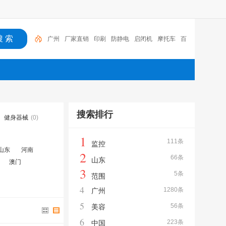
广州
厂家直销
印刷
防静电
启闭机
摩托车
百
福
咏玖进出口
体验桌
扑克
搜索排行
健身器械
(0)
1
111条
监控
山东
河南
2
66条
山东
澳门
3
5条
范围
4
1280条
广州
5
56条
美容
6
223条
中国