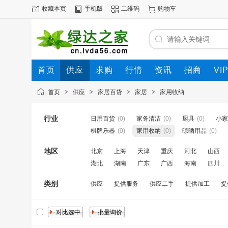
收藏本页
手机版
二维码
购物车
首页
供应
求购
行情
资讯
招商
VI
首页
>
供应
>
家居百货
>
家居
>
家用收纳
行业
日用百货
(0)
家务清洁
(0)
厨具
(0)
小家
棋牌乐器
(0)
家用收纳
(0)
晾晒用品
(0)
地区
北京
上海
天津
重庆
河北
山西
湖北
湖南
广东
广西
海南
四川
类别
供应
提供服务
供应二手
提供加工
提