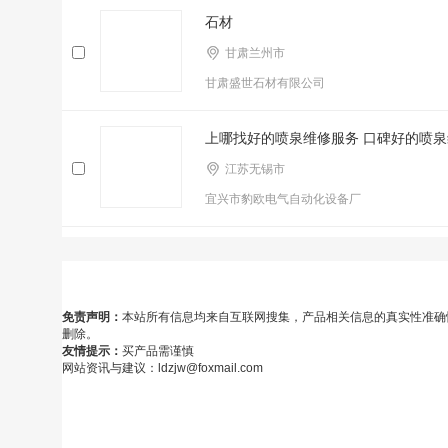
石材
甘肃兰州市
甘肃盛世石材有限公司
上哪找好的喷泉维修服务 口碑好的喷泉
江苏无锡市
宜兴市豹欧电气自动化设备厂
免责声明：
本站所有信息均来自互联网搜集，产品相关信息的真实性准确
删除。
友情提示：
买产品需谨慎
网站资讯与建议：ldzjw@foxmail.com