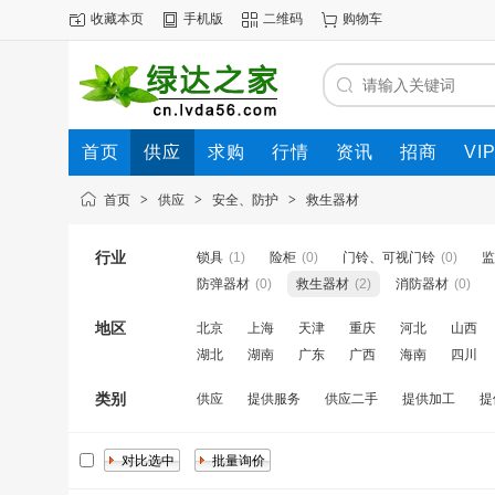
收藏本页
手机版
二维码
购物车
首页
供应
求购
行情
资讯
招商
VI
首页
>
供应
>
安全、防护
>
救生器材
行业
锁具
(1)
险柜
(0)
门铃、可视门铃
(0)
监
防弹器材
(0)
救生器材
(2)
消防器材
(0)
地区
北京
上海
天津
重庆
河北
山西
湖北
湖南
广东
广西
海南
四川
类别
供应
提供服务
供应二手
提供加工
提