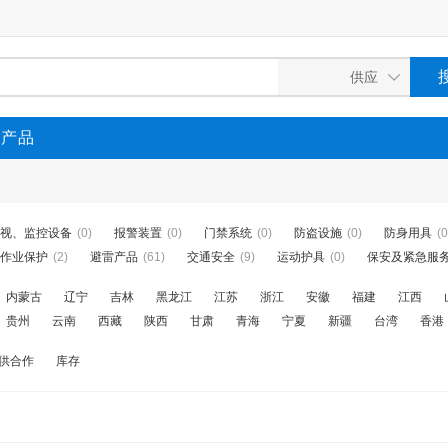
P产品
视、监控设备
(0)
报警装置
(0)
门禁系统
(0)
防盗设施
(0)
防身用具
(0
作业保护
(2)
避雷产品
(61)
交通安全
(9)
运动护具
(0)
保安及紧急服
内蒙古
辽宁
吉林
黑龙江
江苏
浙江
安徽
福建
江西
贵州
云南
西藏
陕西
甘肃
青海
宁夏
新疆
台湾
香港
供合作
库存