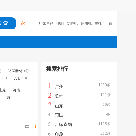
厂家直销
印刷
防静电
启闭机
摩托车
百福
咏
玖进出口
体验桌
扑克
广州
搜索排行
)
防暴器材
(0)
务
(0)
其它
(0)
1
1280条
广州
山东
河南
2
111条
监控
澳门
3
66条
山东
4
5条
范围
5
1135条
厂家直销
6
262条
印刷