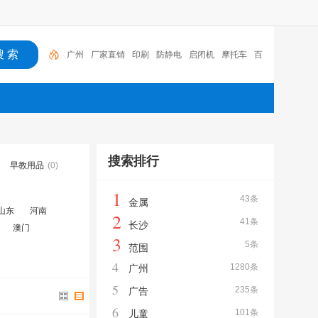
广州
厂家直销
印刷
防静电
启闭机
摩托车
百
福
咏玖进出口
体验桌
扑克
搜索排行
早教用品
(0)
1
43条
金属
山东
河南
2
41条
长沙
澳门
3
5条
范围
4
1280条
广州
5
235条
广告
6
101条
儿童