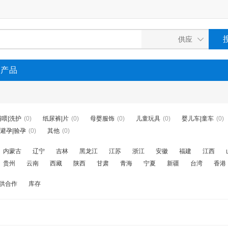
P产品
哺喂|洗护
(0)
纸尿裤|片
(0)
母婴服饰
(0)
儿童玩具
(0)
婴儿车|童车
(0)
避孕|验孕
(0)
其他
(0)
内蒙古
辽宁
吉林
黑龙江
江苏
浙江
安徽
福建
江西
贵州
云南
西藏
陕西
甘肃
青海
宁夏
新疆
台湾
香港
供合作
库存