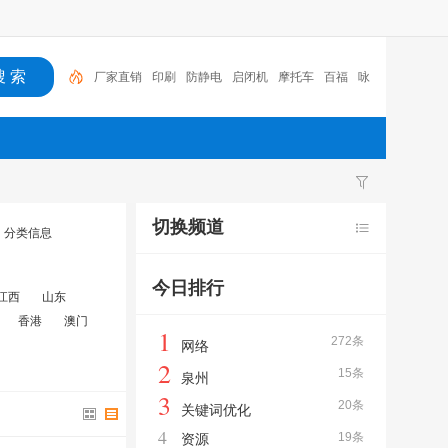
厂家直销
印刷
防静电
启闭机
摩托车
百福
咏
玖进出口
体验桌
扑克
广州
切换频道
分类信息
今日排行
江西
山东
香港
澳门
1
272条
网络
2
15条
泉州
3
20条
关键词优化
4
19条
资源