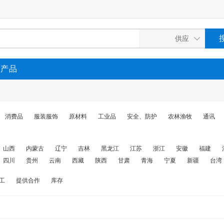
P产品
消费品
服装服饰
原材料
工业品
安全、防护
农林渔牧
通讯
山西
内蒙古
辽宁
吉林
黑龙江
江苏
浙江
安徽
福建
四川
贵州
云南
西藏
陕西
甘肃
青海
宁夏
新疆
台湾
工
提供合作
库存