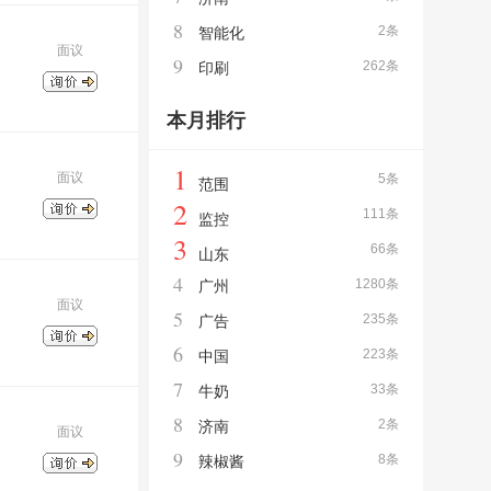
8
2条
智能化
面议
9
262条
印刷
本月排行
1
面议
5条
范围
2
111条
监控
3
66条
山东
4
1280条
广州
面议
5
235条
广告
6
223条
中国
7
33条
牛奶
8
2条
济南
面议
9
8条
辣椒酱