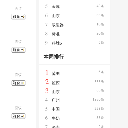
5
43条
金属
面议
6
66条
山东
7
10条
取暖器
8
20条
标准
9
面议
5条
科胜5
本周排行
1
5条
范围
面议
2
111条
监控
3
66条
山东
4
1280条
广州
5
面议
223条
中国
6
33条
牛奶
7
2条
济南