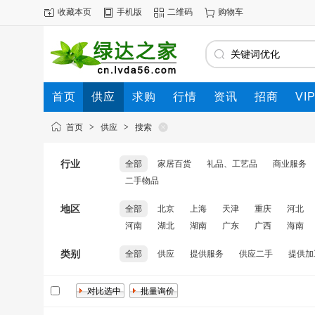
收藏本页
手机版
二维码
购物车
首页
供应
求购
行情
资讯
招商
VI
首页
>
供应
>
搜索
行业
全部
家居百货
礼品、工艺品
商业服务
二手物品
地区
全部
北京
上海
天津
重庆
河北
河南
湖北
湖南
广东
广西
海南
类别
全部
供应
提供服务
供应二手
提供加