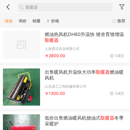
综合
询价
销量
价格
推荐
燃油热风机DH60升温快 猪舍育雏增温
取暖器
上海青沃实业有限公司
￥2800.00
0成交
出售暖风机升温快大功率
取暖器
燃油暖
风机
山东源工工程机械有限公司
￥1300.00
0成交
低价出售燃油暖风机烧油式
取暖器
冬季
采暖炉