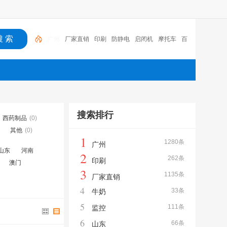
厂家直销
印刷
防静电
启闭机
摩托车
百福
咏
玖进出口
体验桌
扑克
广州
搜索排行
西药制品
(0)
其他
(0)
1
1280条
广州
山东
河南
2
262条
印刷
澳门
3
1135条
厂家直销
4
33条
牛奶
5
111条
监控
6
66条
山东