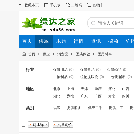
收藏本页
手机版
二维码
购物车
首页
供应
求购
行情
资讯
招商
VI
首页
>
供应
>
消费品
>
医药保健
>
医用材料
行业
保健用品
(0)
保健食品
(0)
保健药品
(0)
生物制品
(0)
植物提取物
(0)
包装|辅料
(0)
地区
北京
上海
天津
重庆
河北
山西
湖北
湖南
广东
广西
海南
四川
类别
供应
提供服务
供应二手
提供加工
提