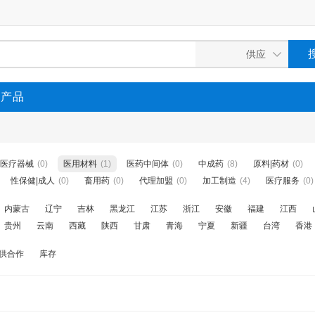
P产品
医疗器械
(0)
医用材料
(1)
医药中间体
(0)
中成药
(8)
原料|药材
(0)
性保健|成人
(0)
畜用药
(0)
代理加盟
(0)
加工制造
(4)
医疗服务
(0)
内蒙古
辽宁
吉林
黑龙江
江苏
浙江
安徽
福建
江西
贵州
云南
西藏
陕西
甘肃
青海
宁夏
新疆
台湾
香港
供合作
库存