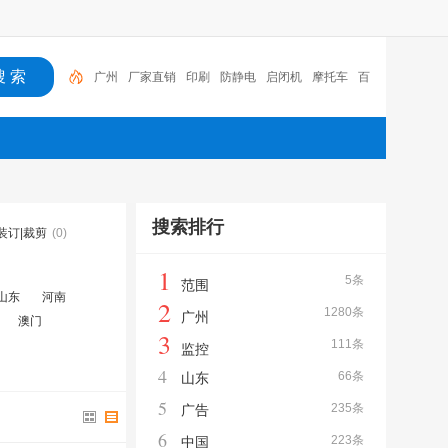
广州
厂家直销
印刷
防静电
启闭机
摩托车
百
福
咏玖进出口
体验桌
扑克
搜索排行
装订|裁剪
(0)
1
5条
范围
山东
河南
2
1280条
广州
澳门
3
111条
监控
4
66条
山东
5
235条
广告
6
223条
中国