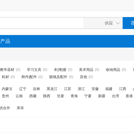
P产品
教学器材
(0)
学习文具
(0)
本|簿|册
(0)
美术用品
(0)
收纳用品
(0)
耗材
(0)
附件|配件
(0)
眼镜及配件
(0)
其他
(0)
内蒙古
辽宁
吉林
黑龙江
江苏
浙江
安徽
福建
江西
贵州
云南
西藏
陕西
甘肃
青海
宁夏
新疆
台湾
香港
供合作
库存