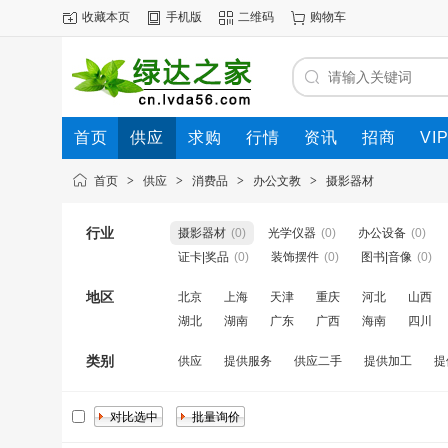
收藏本页
手机版
二维码
购物车
首页
供应
求购
行情
资讯
招商
VI
首页
>
供应
>
消费品
>
办公文教
>
摄影器材
行业
摄影器材
(0)
光学仪器
(0)
办公设备
(0)
证卡|奖品
(0)
装饰摆件
(0)
图书|音像
(0)
地区
北京
上海
天津
重庆
河北
山西
湖北
湖南
广东
广西
海南
四川
类别
供应
提供服务
供应二手
提供加工
提