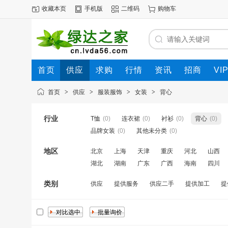
收藏本页
手机版
二维码
购物车
首页
供应
求购
行情
资讯
招商
VI
首页
>
供应
>
服装服饰
>
女装
>
背心
行业
T恤
(0)
连衣裙
(0)
衬衫
(0)
背心
(0)
品牌女装
(0)
其他未分类
(0)
地区
北京
上海
天津
重庆
河北
山西
湖北
湖南
广东
广西
海南
四川
类别
供应
提供服务
供应二手
提供加工
提