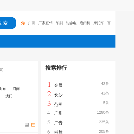
广州
厂家直销
印刷
防静电
启闭机
摩托车
百
福
咏玖进出口
体验桌
扑克
搜索排行
(0)
1
43条
金属
山东
河南
2
41条
长沙
澳门
3
5条
范围
4
1280条
广州
5
235条
广告
6
205条
科胜