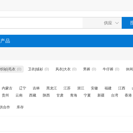
P产品
织衫|毛衣
(0)
卫衣|绒衫
(0)
风衣|大衣
(0)
男裤
(0)
牛仔裤
(0)
休闲
内蒙古
辽宁
吉林
黑龙江
江苏
浙江
安徽
福建
江西
贵州
云南
西藏
陕西
甘肃
青海
宁夏
新疆
台湾
香港
供合作
库存