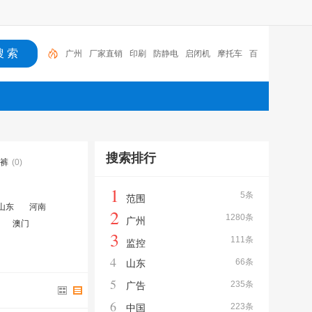
广州
厂家直销
印刷
防静电
启闭机
摩托车
百
福
咏玖进出口
体验桌
扑克
搜索排行
裤
(0)
1
5条
范围
山东
河南
2
1280条
广州
澳门
3
111条
监控
4
66条
山东
5
235条
广告
6
223条
中国