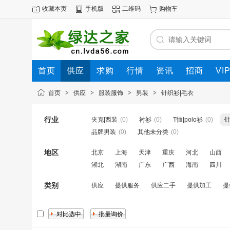
收藏本页
手机版
二维码
购物车
首页
供应
求购
行情
资讯
招商
VI
首页
>
供应
>
服装服饰
>
男装
>
针织衫|毛衣
行业
夹克|西装
(0)
衬衫
(0)
T恤|polo衫
(0)
针
品牌男装
(0)
其他未分类
(0)
地区
北京
上海
天津
重庆
河北
山西
湖北
湖南
广东
广西
海南
四川
类别
供应
提供服务
供应二手
提供加工
提