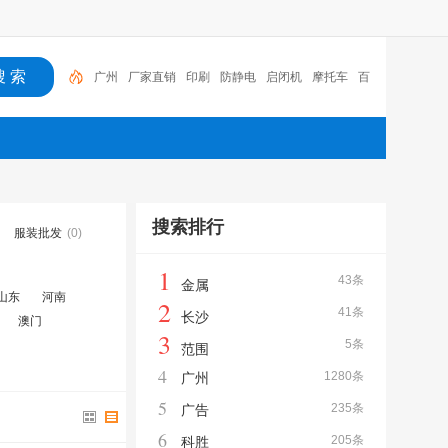
广州
厂家直销
印刷
防静电
启闭机
摩托车
百
福
咏玖进出口
体验桌
扑克
广州
搜索排行
服装批发
(0)
1
43条
金属
山东
河南
2
41条
长沙
澳门
3
5条
范围
4
1280条
广州
5
235条
广告
6
205条
科胜