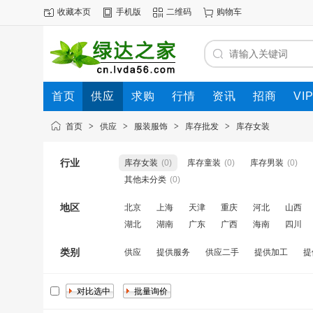
收藏本页
手机版
二维码
购物车
首页
供应
求购
行情
资讯
招商
VI
首页
>
供应
>
服装服饰
>
库存批发
>
库存女装
行业
库存女装
(0)
库存童装
(0)
库存男装
(0)
其他未分类
(0)
地区
北京
上海
天津
重庆
河北
山西
湖北
湖南
广东
广西
海南
四川
类别
供应
提供服务
供应二手
提供加工
提