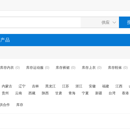
P产品
库存内衣
(0)
库存运动服
(0)
库存裤裙
(0)
库存上衣
(0)
库存鞋袜
(0)
内蒙古
辽宁
吉林
黑龙江
江苏
浙江
安徽
福建
江西
贵州
云南
西藏
陕西
甘肃
青海
宁夏
新疆
台湾
香港
供合作
库存