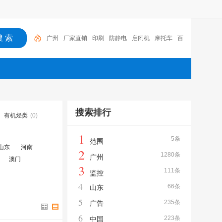
广州
厂家直销
印刷
防静电
启闭机
摩托车
百
福
咏玖进出口
体验桌
扑克
搜索排行
有机烃类
(0)
1
5条
范围
山东
河南
2
1280条
广州
澳门
3
111条
监控
4
66条
山东
5
235条
广告
6
223条
中国