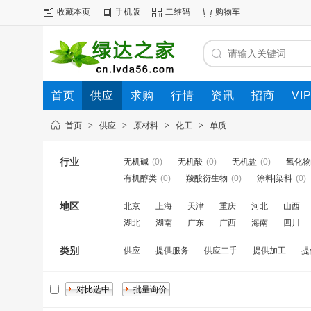
收藏本页
手机版
二维码
购物车
首页
供应
求购
行情
资讯
招商
VI
首页
>
供应
>
原材料
>
化工
>
单质
行业
无机碱
(0)
无机酸
(0)
无机盐
(0)
氧化物
有机醇类
(0)
羧酸衍生物
(0)
涂料|染料
(0)
地区
北京
上海
天津
重庆
河北
山西
湖北
湖南
广东
广西
海南
四川
类别
供应
提供服务
供应二手
提供加工
提