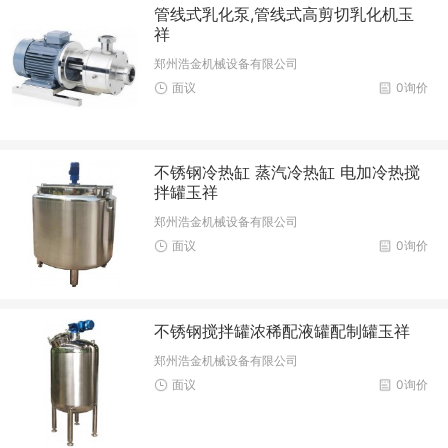
管线式乳化泵,管线式高剪切乳化机玉
祥
郑州浩金机械设备有限公司
面议
0询价
不锈钢冷热缸 蒸汽冷热缸 电加冷热搅
拌罐玉祥
郑州浩金机械设备有限公司
面议
0询价
不锈钢搅拌罐浓稀配液罐配制罐玉祥
郑州浩金机械设备有限公司
面议
0询价