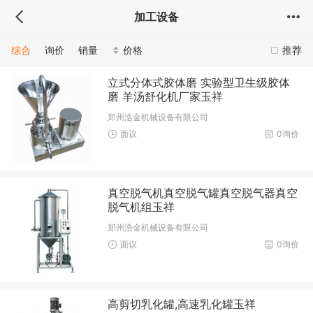
加工设备
综合
询价
销量
价格
推荐
立式分体式胶体磨 实验型卫生级胶体
磨 羊汤舒化机厂家玉祥
郑州浩金机械设备有限公司
面议
0询价
真空脱气机真空脱气罐真空脱气器真空
脱气机组玉祥
郑州浩金机械设备有限公司
面议
0询价
高剪切乳化罐,高速乳化罐玉祥