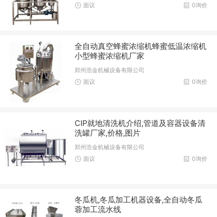
面议
0询价
全自动真空蜂蜜浓缩机蜂蜜低温浓缩机
小型蜂蜜浓缩机厂家
郑州浩金机械设备有限公司
面议
0询价
CIP就地清洗机介绍,管道及容器设备清
洗罐厂家,价格,图片
郑州浩金机械设备有限公司
面议
0询价
冬瓜机,冬瓜加工机器设备,全自动冬瓜
蓉加工流水线