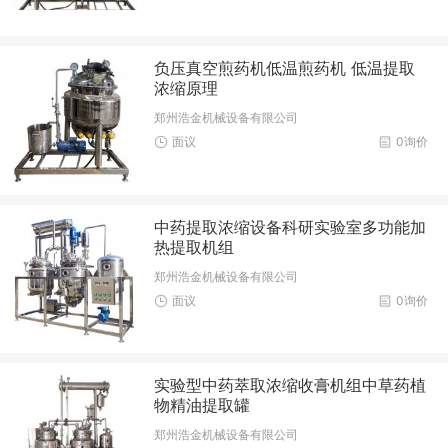
负压真空煎药机低温煎药机 低温提取
浓缩原理
郑州浩金机械设备有限公司
面议
0询价
中药提取浓缩设备科研实验室多功能加
热提取机组
郑州浩金机械设备有限公司
面议
0询价
实验型中药萃取浓缩收膏机组中草药植
物精油提取罐
郑州浩金机械设备有限公司