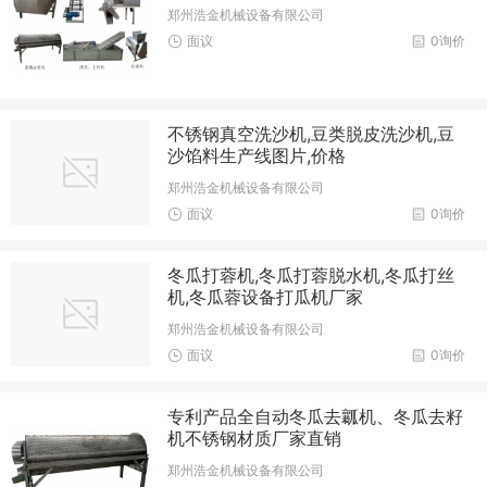
郑州浩金机械设备有限公司
面议
0询价
不锈钢真空洗沙机,豆类脱皮洗沙机,豆
沙馅料生产线图片,价格
郑州浩金机械设备有限公司
面议
0询价
冬瓜打蓉机,冬瓜打蓉脱水机,冬瓜打丝
机,冬瓜蓉设备打瓜机厂家
郑州浩金机械设备有限公司
面议
0询价
专利产品全自动冬瓜去瓤机、冬瓜去籽
机不锈钢材质厂家直销
郑州浩金机械设备有限公司