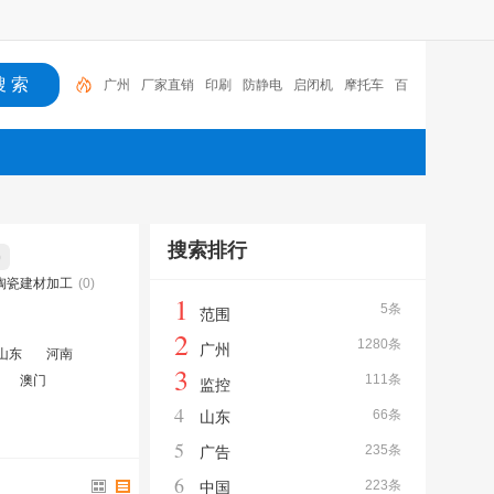
广州
厂家直销
印刷
防静电
启闭机
摩托车
百
福
咏玖进出口
体验桌
扑克
搜索排行
)
陶瓷建材加工
(0)
1
5条
范围
2
1280条
广州
山东
河南
3
111条
澳门
监控
4
66条
山东
5
235条
广告
6
223条
中国