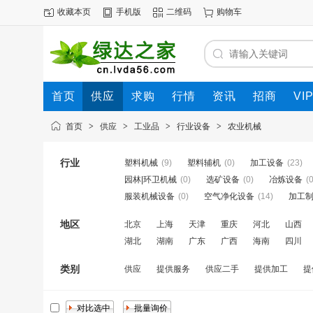
收藏本页
手机版
二维码
购物车
首页
供应
求购
行情
资讯
招商
VI
首页
>
供应
>
工业品
>
行业设备
>
农业机械
行业
塑料机械
(9)
塑料辅机
(0)
加工设备
(23)
园林|环卫机械
(0)
选矿设备
(0)
冶炼设备
(0
服装机械设备
(0)
空气净化设备
(14)
加工
地区
北京
上海
天津
重庆
河北
山西
湖北
湖南
广东
广西
海南
四川
类别
供应
提供服务
供应二手
提供加工
提