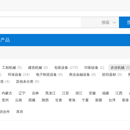
P产品
工程机械
(5)
建筑机械
(0)
包装设备
(275)
印刷设备
(1)
农业机械
(0
)
环保设备
(34)
电子制造设备
(0)
商业金融设备
(0)
纺织器材
(0)
制造
(4)
其他未分类
(0)
内蒙古
辽宁
吉林
黑龙江
江苏
浙江
安徽
福建
江西
贵州
云南
西藏
陕西
甘肃
青海
宁夏
新疆
台湾
香港
供合作
库存