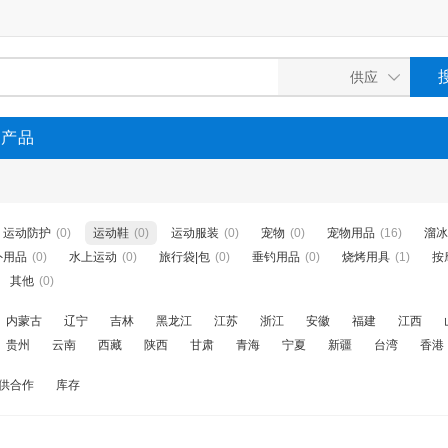
P产品
运动防护
(0)
运动鞋
(0)
运动服装
(0)
宠物
(0)
宠物用品
(16)
溜冰
外用品
(0)
水上运动
(0)
旅行袋|包
(0)
垂钓用品
(0)
烧烤用具
(1)
按
其他
(0)
内蒙古
辽宁
吉林
黑龙江
江苏
浙江
安徽
福建
江西
贵州
云南
西藏
陕西
甘肃
青海
宁夏
新疆
台湾
香港
供合作
库存