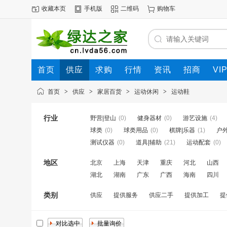
收藏本页
手机版
二维码
购物车
首页
供应
求购
行情
资讯
招商
VI
首页
>
供应
>
家居百货
>
运动休闲
>
运动鞋
行业
野营|登山
(0)
健身器材
(0)
游艺设施
(4)
球类
(0)
球类用品
(0)
棋牌|乐器
(1)
户
测试仪器
(0)
道具|辅助
(21)
运动配套
(0)
地区
北京
上海
天津
重庆
河北
山西
湖北
湖南
广东
广西
海南
四川
类别
供应
提供服务
供应二手
提供加工
提