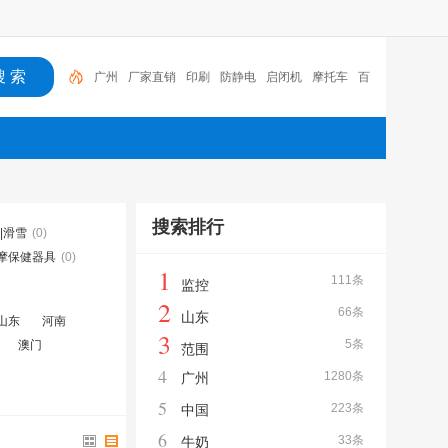
广州
厂家直销
印刷
防静电
启闭机
摩托车
百
福
咏玖进出口
体验桌
扑克
搜索排行
|滑雪
(0)
摩保健器具
(0)
1
111条
监控
2
66条
山东
山东
河南
3
5条
澳门
范围
4
1280条
广州
5
223条
中国
6
33条
牛奶