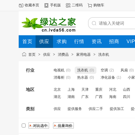
收藏本页
手机版
二维码
购物车
首页
供应
求购
行情
资讯
招商
VI
首页
>
供应
>
消费品
>
家用电器
>
洗衣机
行业
电视机
(0)
洗衣机
(0)
空调
(2)
风扇
(0)
消毒柜
(0)
热水器
(0)
净化设备
(1)
小家
地区
北京
上海
天津
重庆
河北
山西
湖北
湖南
广东
广西
海南
四川
类别
供应
提供服务
供应二手
提供加工
提