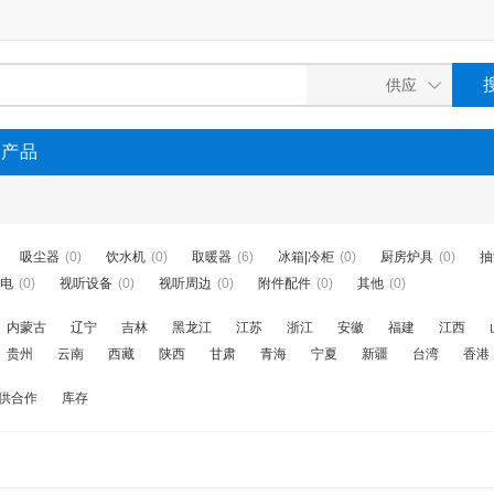
P产品
吸尘器
(0)
饮水机
(0)
取暖器
(6)
冰箱|冷柜
(0)
厨房炉具
(0)
抽
电
(0)
视听设备
(0)
视听周边
(0)
附件配件
(0)
其他
(0)
内蒙古
辽宁
吉林
黑龙江
江苏
浙江
安徽
福建
江西
贵州
云南
西藏
陕西
甘肃
青海
宁夏
新疆
台湾
香港
供合作
库存