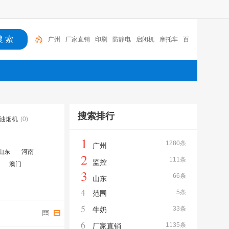
广州
厂家直销
印刷
防静电
启闭机
摩托车
百
福
咏玖进出口
体验桌
扑克
搜索排行
油烟机
(0)
1
1280条
广州
山东
河南
2
111条
监控
澳门
3
66条
山东
4
5条
范围
5
33条
牛奶
6
1135条
厂家直销