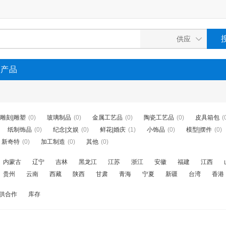
P产品
雕刻|雕塑
(0)
玻璃制品
(0)
金属工艺品
(0)
陶瓷工艺品
(0)
皮具箱包
(
纸制饰品
(0)
纪念|文娱
(0)
鲜花|婚庆
(1)
小饰品
(0)
模型|摆件
(0)
新奇特
(0)
加工制造
(0)
其他
(0)
内蒙古
辽宁
吉林
黑龙江
江苏
浙江
安徽
福建
江西
贵州
云南
西藏
陕西
甘肃
青海
宁夏
新疆
台湾
香港
供合作
库存