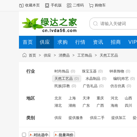
收藏本页
手机版
二维码
购物车
首页
供应
求购
行情
资讯
招商
VI
首页
>
供应
>
消费品
>
工艺饰品
>
天然工艺品
行业
时尚饰品
(0)
珠宝玉器
(0)
钟表饰物
(0)
天然工艺品
(0)
水晶制品
(0)
编织|布艺
(0)
民族|宗教
(0)
广告礼品
(0)
仿古仿真
(0)
地区
北京
上海
天津
重庆
河北
山西
湖北
湖南
广东
广西
海南
四川
类别
供应
提供服务
供应二手
提供加工
提