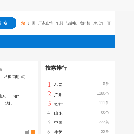
广州
厂家直销
印刷
防静电
启闭机
摩托车
百
福
咏玖进出口
体验桌
扑克
搜索排行
0)
相框|画册
(0)
1
5条
范围
2
1280条
广州
山东
河南
3
111条
澳门
监控
4
66条
山东
5
223条
中国
6
33条
牛奶