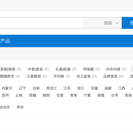
P产品
童裙|童裤
(0)
外套|套装
(0)
礼服|校服
(0)
羽绒服
(0)
内衣内裤
(0)
围嘴围兜
(0)
儿童睡袋
(0)
开裆裤
(0)
幼儿套装
(0)
品牌童装
(0)
内蒙古
辽宁
吉林
黑龙江
江苏
浙江
安徽
福建
江西
贵州
云南
西藏
陕西
甘肃
青海
宁夏
新疆
台湾
香港
供合作
库存