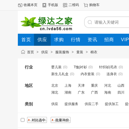
收藏本页
手机版
二维码
购物车
首页
供应
求购
行情
资讯
招商
VI
首页
>
供应
>
服装服饰
>
童装
>
棉衣
行业
婴儿装
(0)
T恤|衬衫
(0)
针织衫|毛衣
(0)
新生儿礼盒
(0)
内衣套装
(0)
连身衣
(0)
地区
北京
上海
天津
重庆
河北
山西
湖北
湖南
广东
广西
海南
四川
类别
供应
提供服务
供应二手
提供加工
提