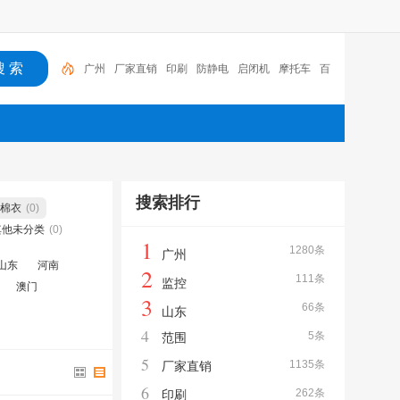
广州
厂家直销
印刷
防静电
启闭机
摩托车
百
福
咏玖进出口
体验桌
扑克
搜索排行
棉衣
(0)
其他未分类
(0)
1
1280条
广州
山东
河南
2
111条
监控
澳门
3
66条
山东
4
5条
范围
5
1135条
厂家直销
6
262条
印刷