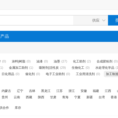
P产品
锌
(0)
涂料|树脂
(0)
油漆
(0)
油墨
(27)
化工助剂
(2)
合成胶粘剂
(0)
(1)
金属加工助剂
(1)
吸附剂|活性炭
(29)
生物化工
(0)
水处理化学品
(
日化用品
(0)
催化剂
(0)
电子工业助剂
(0)
工业用清洗剂
(0)
加工制
内蒙古
辽宁
吉林
黑龙江
江苏
浙江
安徽
福建
江西
贵州
云南
西藏
陕西
甘肃
青海
宁夏
新疆
台湾
香港
供合作
库存