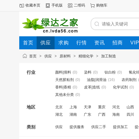
收藏本页
手机版
二维码
购物车
首页
供应
求购
行情
资讯
招商
VI
首页
>
供应
>
原材料
>
精细化学
>
加工制造
行业
颜料|填料
(0)
染料
(0)
钛白粉
(0)
氧化
天然胶粘剂
(0)
油脂|润滑油
(16)
农药制剂
香料|香精
(0)
皮革|造纸
(0)
化学试剂
(0)
其他未分类
(0)
地区
北京
上海
天津
重庆
河北
山西
湖北
湖南
广东
广西
海南
四川
类别
供应
提供服务
供应二手
提供加工
提