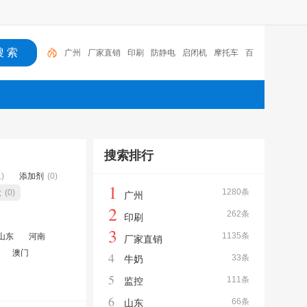
广州
厂家直销
印刷
防静电
启闭机
摩托车
百
福
咏玖进出口
体验桌
扑克
搜索排行
1)
添加剂
(0)
1
1280条
造
(0)
广州
2
262条
印刷
3
1135条
山东
河南
厂家直销
澳门
4
33条
牛奶
5
111条
监控
6
66条
山东