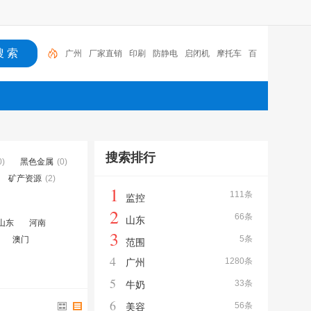
广州
厂家直销
印刷
防静电
启闭机
摩托车
百
福
咏玖进出口
体验桌
扑克
搜索排行
0)
黑色金属
(0)
矿产资源
(2)
1
111条
监控
2
66条
山东
山东
河南
3
5条
澳门
范围
4
1280条
广州
5
33条
牛奶
6
56条
美容