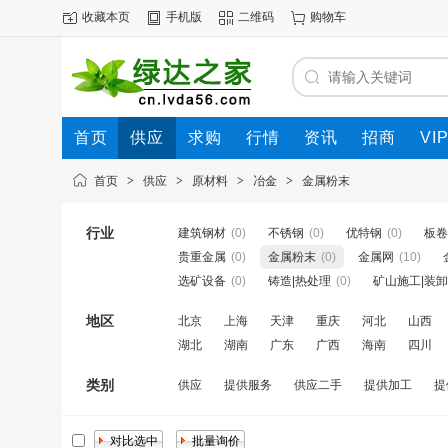
收藏本页
手机版
二维码
购物车
首页
供应
求购
行情
资讯
招商
VI
首页
>
供应
>
原材料
>
冶金
>
金属粉末
行业
建筑钢材
(0)
不锈钢
(0)
优特钢
(0)
板卷
贵重金属
(0)
金属粉末
(0)
金属网
(10)
选矿设备
(0)
铸造|热处理
(0)
矿山施工|装卸
地区
北京
上海
天津
重庆
河北
山西
湖北
湖南
广东
广西
海南
四川
类别
供应
提供服务
供应二手
提供加工
提