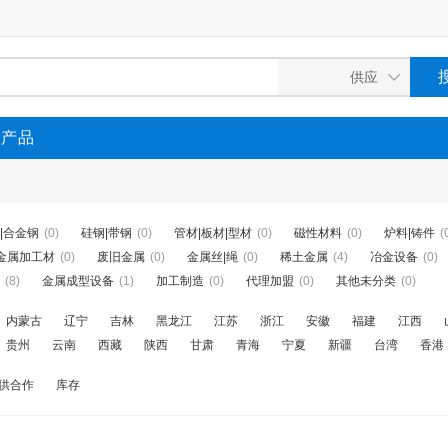
P产品
|合金钢
(0)
硅钢|带钢
(0)
管材|板材|型材
(0)
磁性材料
(0)
炉料|铸件
(
金属加工材
(0)
废旧金属
(0)
金属丝|绳
(0)
稀土金属
(4)
冶金设备
(0)
(8)
金属成型设备
(1)
加工制造
(0)
代理加盟
(0)
其他未分类
(0)
内蒙古
辽宁
吉林
黑龙江
江苏
浙江
安徽
福建
江西
贵州
云南
西藏
陕西
甘肃
青海
宁夏
新疆
台湾
香港
供合作
库存