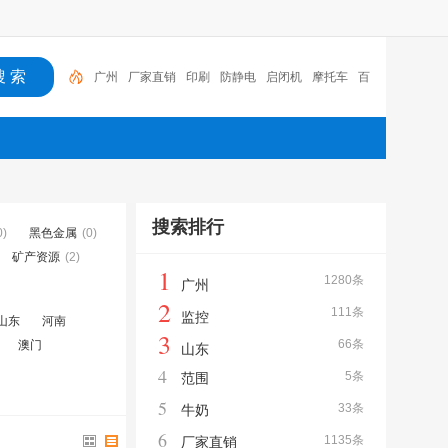
广州
厂家直销
印刷
防静电
启闭机
摩托车
百
福
咏玖进出口
体验桌
扑克
搜索排行
0)
黑色金属
(0)
矿产资源
(2)
1
1280条
广州
2
111条
监控
山东
河南
3
66条
澳门
山东
4
5条
范围
5
33条
牛奶
6
1135条
厂家直销