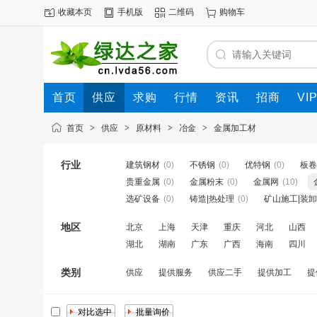
收藏本页
手机版
二维码
购物车
首页
供应
求购
行情
资讯
招商
VI
首页
>
供应
>
原材料
>
冶金
>
金属加工材
行业
建筑钢材
(0)
不锈钢
(0)
优特钢
(0)
板卷
贵重金属
(0)
金属粉末
(0)
金属网
(10)
选矿设备
(0)
铸造|热处理
(0)
矿山施工|装卸
地区
北京
上海
天津
重庆
河北
山西
湖北
湖南
广东
广西
海南
四川
类别
供应
提供服务
供应二手
提供加工
提