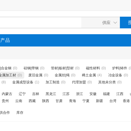
P产品
|合金钢
(0)
硅钢|带钢
(0)
管材|板材|型材
(0)
磁性材料
(0)
炉料|铸件
(
金属加工材
(0)
废旧金属
(0)
金属丝|绳
(0)
稀土金属
(4)
冶金设备
(0)
(8)
金属成型设备
(1)
加工制造
(0)
代理加盟
(0)
其他未分类
(0)
内蒙古
辽宁
吉林
黑龙江
江苏
浙江
安徽
福建
江西
贵州
云南
西藏
陕西
甘肃
青海
宁夏
新疆
台湾
香港
供合作
库存