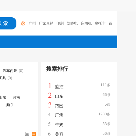
广州
厂家直销
印刷
防静电
启闭机
摩托车
百
福
咏玖进出口
体验桌
扑克
搜索排行
汽车内饰
(0)
工具
(0)
1
111条
监控
2
66条
山东
山东
河南
3
5条
澳门
范围
4
1280条
广州
5
33条
牛奶
6
56条
美容