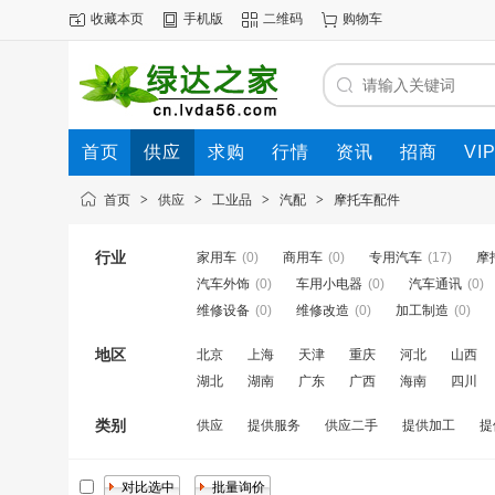
收藏本页
手机版
二维码
购物车
首页
供应
求购
行情
资讯
招商
VI
首页
>
供应
>
工业品
>
汽配
>
摩托车配件
行业
家用车
(0)
商用车
(0)
专用汽车
(17)
摩
汽车外饰
(0)
车用小电器
(0)
汽车通讯
(0)
维修设备
(0)
维修改造
(0)
加工制造
(0)
地区
北京
上海
天津
重庆
河北
山西
湖北
湖南
广东
广西
海南
四川
类别
供应
提供服务
供应二手
提供加工
提