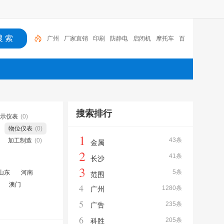
广州
厂家直销
印刷
防静电
启闭机
摩托车
百
福
咏玖进出口
体验桌
扑克
搜索排行
示仪表
(0)
物位仪表
(0)
1
43条
加工制造
(0)
金属
2
41条
长沙
3
5条
山东
河南
范围
澳门
4
1280条
广州
5
235条
广告
6
205条
科胜