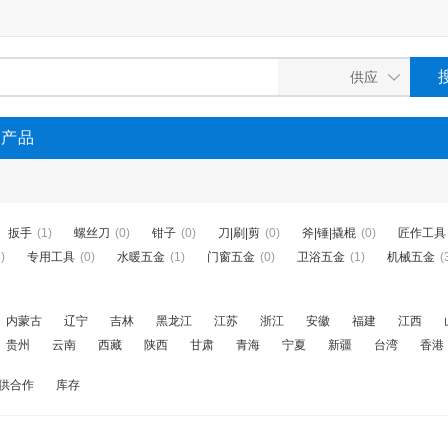
P产品
扳手
(1)
螺丝刀
(0)
钳子
(0)
刀|刷|剪
(0)
斧|锤|撬棍
(0)
匠作工具
)
专用工具
(0)
水暖五金
(1)
门窗五金
(0)
卫浴五金
(1)
机械五金
(
内蒙古
辽宁
吉林
黑龙江
江苏
浙江
安徽
福建
江西
贵州
云南
西藏
陕西
甘肃
青海
宁夏
新疆
台湾
香港
供合作
库存