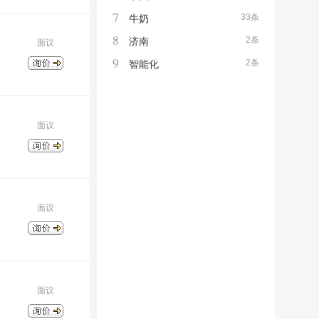
7
33条
牛奶
8
2条
济南
面议
9
2条
智能化
面议
面议
面议