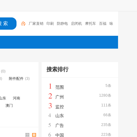
厂家直销
印刷
防静电
启闭机
摩托车
百福
咏
玖进出口
体验桌
扑克
广州
搜索排行
(0)
3)
附件配件
(3)
1
5条
范围
2
1280条
广州
山东
河南
3
111条
澳门
监控
4
66条
山东
5
235条
广告
6
223条
中国