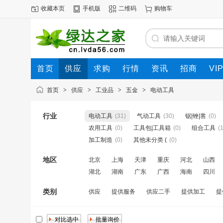
收藏本页
手机版
二维码
购物车
首页
供应
求购
行情
资讯
招商
VI
首页
>
供应
>
工业品
>
五金
>
电动工具
行业
电动工具
(31)
气动工具
(30)
锯|锉|凿
(0)
农用工具
(0)
工具包|工具箱
(0)
组合工具
(1
加工制造
(0)
其他未分类 (
(0)
地区
北京
上海
天津
重庆
河北
山西
湖北
湖南
广东
广西
海南
四川
类别
供应
提供服务
供应二手
提供加工
提