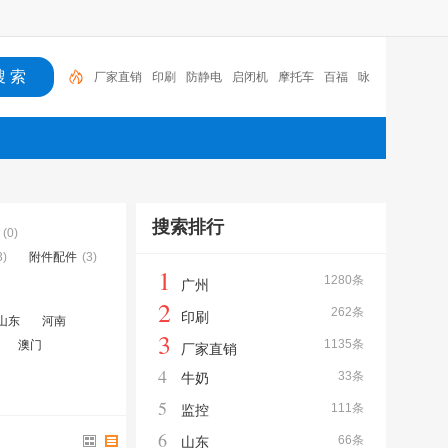
厂家直销
印刷
防静电
启闭机
摩托车
百福
咏
玖进出口
体验桌
扑克
广州
搜索排行
(0)
3)
附件配件
(3)
1
1280条
广州
2
262条
印刷
山东
河南
3
1135条
澳门
厂家直销
4
33条
牛奶
5
111条
监控
6
66条
山东