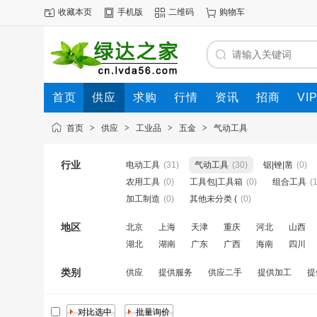
收藏本页
手机版
二维码
购物车
首页
供应
求购
行情
资讯
招商
VI
首页
>
供应
>
工业品
>
五金
>
气动工具
行业
电动工具
(31)
气动工具
(30)
锯|锉|凿
(0)
农用工具
(0)
工具包|工具箱
(0)
组合工具
(1
加工制造
(0)
其他未分类 (
(0)
地区
北京
上海
天津
重庆
河北
山西
湖北
湖南
广东
广西
海南
四川
类别
供应
提供服务
供应二手
提供加工
提