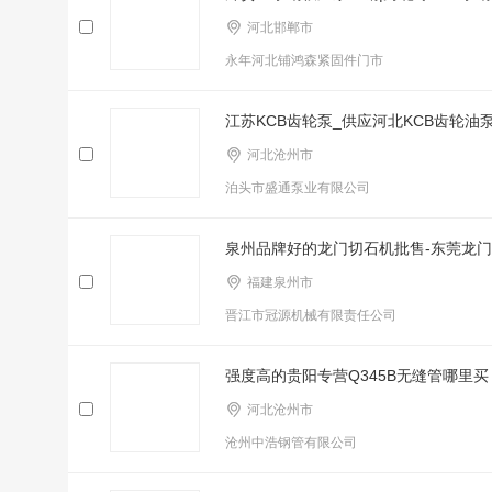
河北邯郸市
永年河北铺鸿森紧固件门市
江苏KCB齿轮泵_供应河北KCB齿轮油
河北沧州市
泊头市盛通泵业有限公司
泉州品牌好的龙门切石机批售-东莞龙
福建泉州市
晋江市冠源机械有限责任公司
强度高的贵阳专营Q345B无缝管哪里买
河北沧州市
沧州中浩钢管有限公司