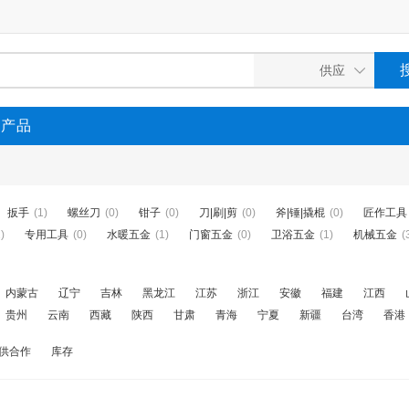
P产品
扳手
(1)
螺丝刀
(0)
钳子
(0)
刀|刷|剪
(0)
斧|锤|撬棍
(0)
匠作工具
)
专用工具
(0)
水暖五金
(1)
门窗五金
(0)
卫浴五金
(1)
机械五金
(
内蒙古
辽宁
吉林
黑龙江
江苏
浙江
安徽
福建
江西
贵州
云南
西藏
陕西
甘肃
青海
宁夏
新疆
台湾
香港
供合作
库存