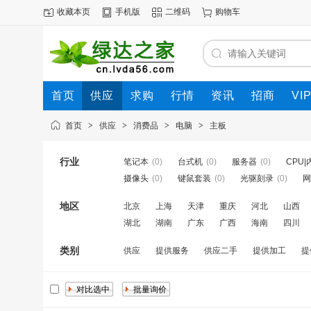
收藏本页
手机版
二维码
购物车
首页
供应
求购
行情
资讯
招商
VI
首页
>
供应
>
消费品
>
电脑
>
主板
行业
笔记本
(0)
台式机
(0)
服务器
(0)
CPU|
摄像头
(0)
键鼠套装
(0)
光驱刻录
(0)
网
地区
北京
上海
天津
重庆
河北
山西
湖北
湖南
广东
广西
海南
四川
类别
供应
提供服务
供应二手
提供加工
提