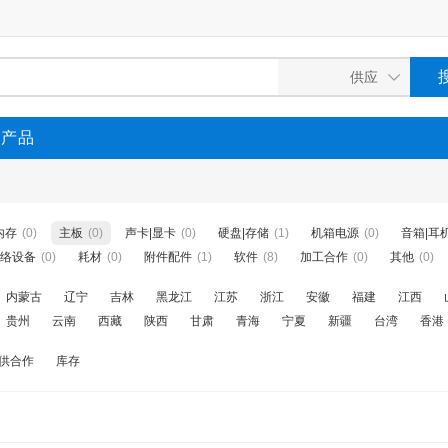
P产品
内存
(0)
主板
(0)
声卡|显卡
(0)
硬盘|存储
(1)
机箱电源
(0)
音箱|耳
络设备
(0)
耗材
(0)
附件配件
(1)
软件
(8)
加工合作
(0)
其他
(0)
内蒙古
辽宁
吉林
黑龙江
江苏
浙江
安徽
福建
江西
贵州
云南
西藏
陕西
甘肃
青海
宁夏
新疆
台湾
香港
供合作
库存