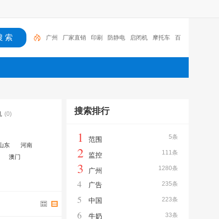
广州
厂家直销
印刷
防静电
启闭机
摩托车
百
福
咏玖进出口
体验桌
扑克
搜索排行
机
(0)
1
5条
范围
山东
河南
2
111条
监控
澳门
3
1280条
广州
4
235条
广告
5
223条
中国
6
33条
牛奶