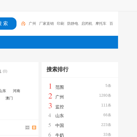
广州
厂家直销
印刷
防静电
启闭机
摩托车
百
福
咏玖进出口
体验桌
扑克
搜索排行
机
(0)
1
5条
范围
山东
河南
2
1280条
广州
澳门
3
111条
监控
4
66条
山东
5
223条
中国
6
33条
牛奶