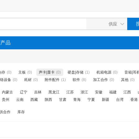
P产品
内存
(0)
主板
(0)
声卡|显卡
(0)
硬盘|存储
(1)
机箱电源
(0)
音箱|耳
络设备
(0)
耗材
(0)
附件配件
(1)
软件
(8)
加工合作
(0)
其他
(0)
内蒙古
辽宁
吉林
黑龙江
江苏
浙江
安徽
福建
江西
贵州
云南
西藏
陕西
甘肃
青海
宁夏
新疆
台湾
香港
供合作
库存