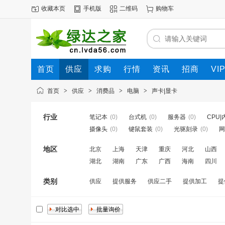
收藏本页
手机版
二维码
购物车
首页
供应
求购
行情
资讯
招商
VI
首页
>
供应
>
消费品
>
电脑
>
声卡|显卡
行业
笔记本
(0)
台式机
(0)
服务器
(0)
CPU|
摄像头
(0)
键鼠套装
(0)
光驱刻录
(0)
网
地区
北京
上海
天津
重庆
河北
山西
湖北
湖南
广东
广西
海南
四川
类别
供应
提供服务
供应二手
提供加工
提