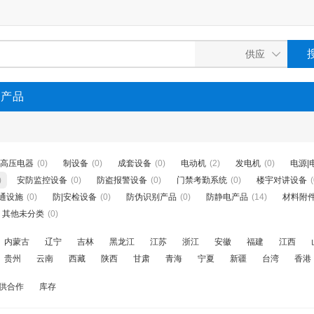
P产品
高压电器
(0)
制设备
(0)
成套设备
(0)
电动机
(2)
发电机
(0)
电源|
)
安防监控设备
(0)
防盗报警设备
(0)
门禁考勤系统
(0)
楼宇对讲设备
(
通设施
(0)
防|安检设备
(0)
防伪识别产品
(0)
防静电产品
(14)
材料附
其他未分类
(0)
内蒙古
辽宁
吉林
黑龙江
江苏
浙江
安徽
福建
江西
贵州
云南
西藏
陕西
甘肃
青海
宁夏
新疆
台湾
香港
供合作
库存