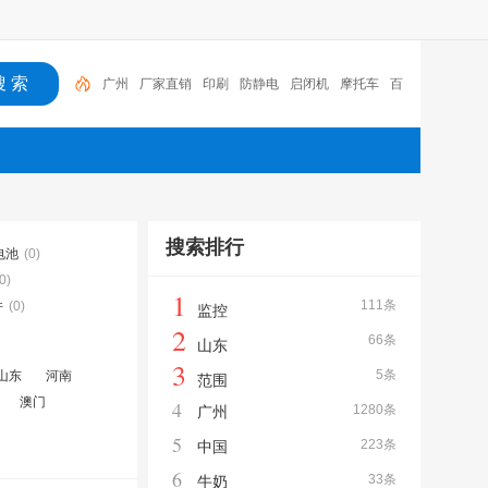
广州
厂家直销
印刷
防静电
启闭机
摩托车
百
福
咏玖进出口
体验桌
扑克
搜索排行
电池
(0)
0)
1
111条
件
(0)
监控
2
66条
山东
3
5条
山东
河南
范围
澳门
4
1280条
广州
5
223条
中国
6
33条
牛奶