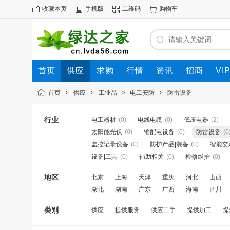
收藏本页
手机版
二维码
购物车
首页
供应
求购
行情
资讯
招商
VI
首页
>
供应
>
工业品
>
电工安防
>
防雷设备
行业
电工器材
(0)
电线电缆
(0)
低压电器
(2)
太阳能光伏
(0)
输配电设备
(0)
防雷设备
(0
监控记录设备
(0)
防护产品|装备
(0)
智能交
设备|工具
(0)
辅助相关
(0)
检修维护
(0)
地区
北京
上海
天津
重庆
河北
山西
湖北
湖南
广东
广西
海南
四川
类别
供应
提供服务
供应二手
提供加工
提