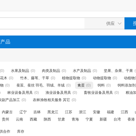
P产品
(0)
水果及制品
(0)
肉类及制品
(0)
水产及制品
(0)
坚果、杂果、干果
(
花木
(0)
竹木、藤苇、干草
(0)
植物提取物
(0)
动物提取物
(0)
动植物
物
(0)
蚕茧、蚕丝 羽毛、羽绒、羊绒
(0)
禽蛋
(0)
饲料
(0)
饲料添加剂
)
林业设备及用具
(0)
渔业设备及用具
(0)
畜牧业设备及用具
(0)
粮油
农副产品加工
(0)
农林渔牧相关服务 其它
(0)
内蒙古
辽宁
吉林
黑龙江
江苏
浙江
安徽
福建
江西
贵州
云南
西藏
陕西
甘肃
青海
宁夏
新疆
台湾
香港
供合作
库存