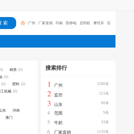
广州
厂家直销
印刷
防静电
启闭机
摩托车
百
福
咏玖进出口
体验桌
扑克
搜索排行
0)
棉类
(0)
油
(0)
1
1280条
(0)
肥料
(0)
广州
2
加工机械
(0)
111条
监控
3
66条
山东
山东
河南
4
5条
范围
澳门
5
33条
牛奶
6
1135条
厂家直销