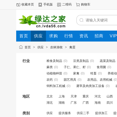
收藏本页
手机版
二维码
购物车
首页
供应
求购
行情
资讯
招商
VI
首页
>
供应
>
农林渔牧
>
禽蛋
行业
粮食及制品
(0)
豆类及制品
(0)
蔬菜及制品
麻类
(0)
子仁、果仁、籽
(0)
食用菌
(0)
动植物种苗
(0)
家禽
(0)
牲畜
(0)
养殖动
农药
(0)
园艺用具
(0)
农用品、农用机械
(0
饲料加工机械
(0)
屠宰及肉类加工设备
(0)
地区
北京
上海
天津
重庆
河北
山西
湖北
湖南
广东
广西
海南
四川
类别
供应
提供服务
供应二手
提供加工
提