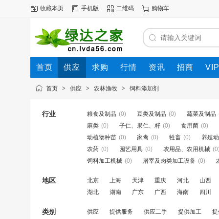
收藏本页
手机版
二维码
购物车
首页
供应
求购
行情
资讯
招商
VI
首页
>
供应
>
农林渔牧
>
饲料添加剂
行业
粮食及制品
(0)
豆类及制品
(0)
蔬菜及制品
麻类
(0)
子仁、果仁、籽
(0)
食用菌
(0)
动植物种苗
(0)
家禽
(0)
牲畜
(0)
养殖动
农药
(0)
园艺用具
(0)
农用品、农用机械
(0
饲料加工机械
(0)
屠宰及肉类加工设备
(0)
地区
北京
上海
天津
重庆
河北
山西
湖北
湖南
广东
广西
海南
四川
类别
供应
提供服务
供应二手
提供加工
提