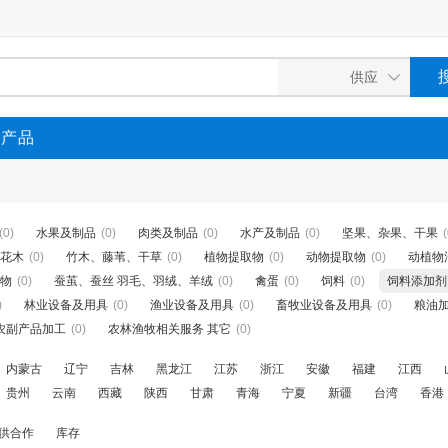
P产品
(0)
水果及制品
(0)
肉类及制品
(0)
水产及制品
(0)
坚果、杂果、干果
(
花木
(0)
竹木、藤苇、干草
(0)
植物提取物
(0)
动物提取物
(0)
动植物
物
(0)
蚕茧、蚕丝 羽毛、羽绒、羊绒
(0)
禽蛋
(0)
饲料
(0)
饲料添加剂
)
林业设备及用具
(0)
渔业设备及用具
(0)
畜牧业设备及用具
(0)
粮油
农副产品加工
(0)
农林渔牧相关服务 其它
(0)
内蒙古
辽宁
吉林
黑龙江
江苏
浙江
安徽
福建
江西
贵州
云南
西藏
陕西
甘肃
青海
宁夏
新疆
台湾
香港
供合作
库存