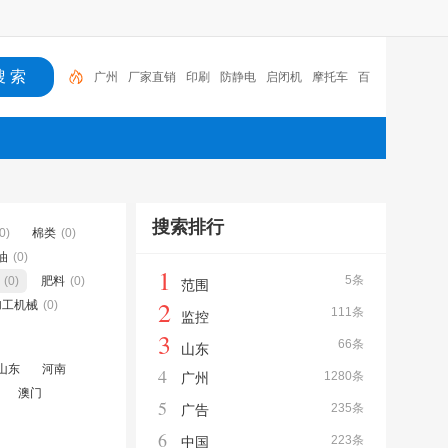
广州
厂家直销
印刷
防静电
启闭机
摩托车
百
福
咏玖进出口
体验桌
扑克
搜索排行
0)
棉类
(0)
油
(0)
1
5条
(0)
肥料
(0)
范围
2
加工机械
(0)
111条
监控
3
66条
山东
山东
河南
4
1280条
广州
澳门
5
235条
广告
6
223条
中国